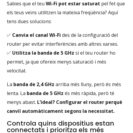
Sabies que el teu
Wi-Fi pot estar saturat
pel fet que
els teus veïns utilitzen la mateixa freqüència? Aquí
tens dues solucions:
✅
Canvia el canal Wi-Fi
des de la configuració del
router per evitar interferències amb altres xarxes.
✅
Utilitza la banda de 5 GHz
si el teu router ho
permet, ja que ofereix menys saturació i més
velocitat.
La
banda de 2,4 GHz
arriba més lluny, però és més
lenta. La
banda de 5 GHz
és més ràpida, però té
menys abast.
L’ideal? Configurar el router perquè
canviï automàticament segons la necessitat.
Controla quins dispositius estan
connectats i prioritza els més