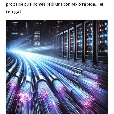
probable que només rebi una connexió
ràpida… el
teu gat
.